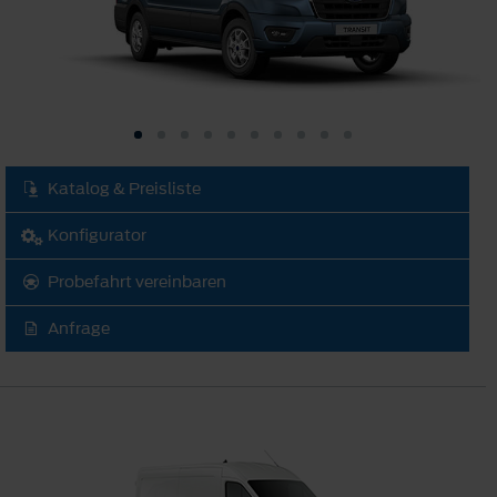
Katalog & Preisliste
Konfigurator
Probefahrt vereinbaren
Anfrage