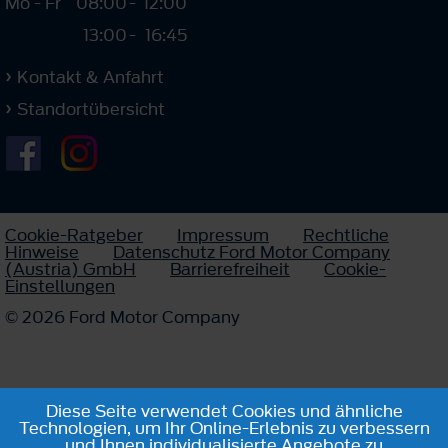
Mo - Fr
08:00
-
12:00
13:00
-
16:45
Kontakt & Anfahrt
Standortübersicht
Cookie-Ratgeber
Impressum
Rechtliche
Hinweise
Datenschutz Ford Motor Company
(Austria) GmbH
Barrierefreiheit
Cookie-
Einstellungen
© 2026 Ford Motor Company
Diese Seite verwendet Cookies und ähnliche
Technologien, um Ihr Online-Erlebnis zu verbessern
und Ihnen individualisierte Angebote zu