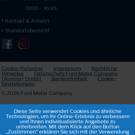
13:00
-
16:45
Kontakt & Anfahrt
Standortübersicht
Cookie-Ratgeber
Impressum
Rechtliche
Hinweise
Datenschutz Ford Motor Company
(Austria) GmbH
Barrierefreiheit
Cookie-
Einstellungen
© 2026 Ford Motor Company
Diese Seite verwendet Cookies und ähnliche
Technologien, um Ihr Online-Erlebnis zu verbessern
und Ihnen individualisierte Angebote zu
unterbreiten. Mit dem Klick auf den Button
„Zustimmen“ erklären Sie sich mit der Verwendung