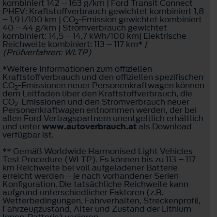
kombiniert 142 – 163 g/km | Ford Transit Connect
PHEV: Kraftstoffverbrauch gewichtet kombiniert 1,8
– 1,9 l/100 km | CO
-Emission gewichtet kombiniert
2
40 – 44 g/km | Stromverbrauch gewichtet
kombiniert: 14,5 – 14,7 kWh/100 km| Elektrische
Reichweite kombiniert: 113 – 117 km*
|
(Prüfverfahren: WLTP)
*Weitere Informationen zum offiziellen
Kraftstoffverbrauch und den offiziellen spezifischen
CO
-Emissionen neuer Personenkraftwagen können
2
dem Leitfaden über den Kraftstoffverbrauch, die
CO
-Emissionen und den Stromverbrauch neuer
2
Personenkraftwagen entnommen werden, der bei
allen Ford Vertragspartnern unentgeltlich erhältlich
und unter
www.autoverbrauch.at
als Download
verfügbar ist.
** Gemäß Worldwide Harmonised Light Vehicles
Test Procedure (WLTP). Es können bis zu 113 – 117
km Reichweite bei voll aufgeladener Batterie
erreicht werden – je nach vorhandener Serien-
Konfiguration. Die tatsächliche Reichweite kann
aufgrund unterschiedlicher Faktoren (z.B.
Wetterbedingungen, Fahrverhalten, Streckenprofil,
Fahrzeugzustand, Alter und Zustand der Lithium-
Ionen-Batterie) variieren.