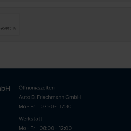
mbH
Öffnungszeiten
Auto B. Frischmann GmbH
Mo - Fr
07:30
-
17:30
Werkstatt
Mo - Fr
08:00
-
12:00