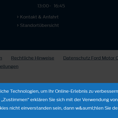
13:00
-
16:45
Kontakt & Anfahrt
Standortübersicht
m
Rechtliche Hinweise
Datenschutz Ford Motor
tellungen
che Technologien, um Ihr Online-Erlebnis zu verbessern
n „Zustimmen“ erklären Sie sich mit der Verwendung von 
ies nicht einverstanden sein, dann w&auml;hlen Sie de