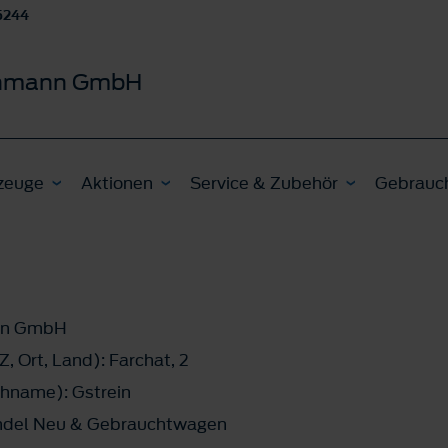
5244
schmann GmbH
zeuge
Aktionen
Service & Zubehör
Gebrauc
ann GmbH
, Ort, Land): Farchat, 2
hname): Gstrein
del Neu & Gebrauchtwagen