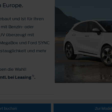
n Europe.
baut und ist für Ihren
 mit Benzin- oder
SUV überzeugt mit
d MegaBox und Ford SYNC
gstauglichkeit und mehr
ben die Wahl!
1)
mtl. bei Leasing
.
hrt buchen
Zur Model