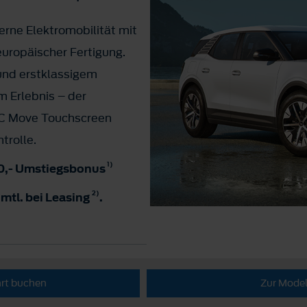
erne Elektromobilität mit
uropäischer Fertigung.
und erstklassigem
m Erlebnis – der
YNC Move Touchscreen
ntrolle.
1)
400,- Umstiegsbonus
2)
 mtl. bei Leasing
.
hrt buchen
Zur Model