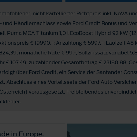
mpfohlener, nicht kartellierter Richtpreis inkl. NoVA un
s- und Händlernachlass sowie Ford Credit Bonus und Ve
ll Puma MCA Titanium 1,0 l EcoBoost Hybrid 92 kW (1
Aktionspreis € 19990,-; Anzahlung € 5997,-; Laufzeit 48
324,39; monatliche Rate € 99,-; Sollzinssatz variabel 5,
hr € 107,49; zu zahlender Gesamtbetrag € 23180,88; Ge
erfolgt über Ford Credit, ein Service der Santander Con
zt. Abschluss eines Vorteilssets der Ford Auto Versicher
erreich) vorausgesetzt. Freibleibendes unverbindlich
ckfehler.
de in Europe.