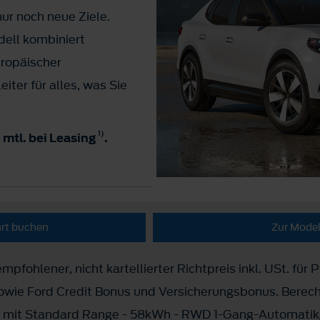
ur noch neue Ziele.
dell kombiniert
uropäischer
eiter für alles, was Sie
1)
- mtl. bei Leasing
.
hrt buchen
Zur Model
mpfohlener, nicht kartellierter Richtpreis inkl. USt. für 
sowie Ford Credit Bonus und Versicherungsbonus. Berec
r mit Standard Range - 58kWh - RWD 1-Gang-Automatikg