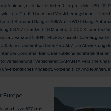
mpfohlener, nicht kartellierter Richtpreis inkl. USt. für 
sowie Ford Credit Bonus und Versicherungsbonus. Berec
otor mit Standard Range - 58kWh - RWD 1-Gang-Automat
lung € 8757,-; Laufzeit 48 Monate; 10.000 Kilometer/Jah
zinssatz variabel 5,88%; Effektivzinssatz 6,34%; gesetzl
33593,87; Gesamtkosten € 4403,87. Die Abwicklung der
Santander Consumer Bank. Bankübliche Bonitätskriterien
Auto-Versicherung (Versicherer: GARANTA Versicherungs
 unverbindliches Angebot, vorbehaltlich Änderungen, Ir
r Europe.
ite von bis zu 627 km*